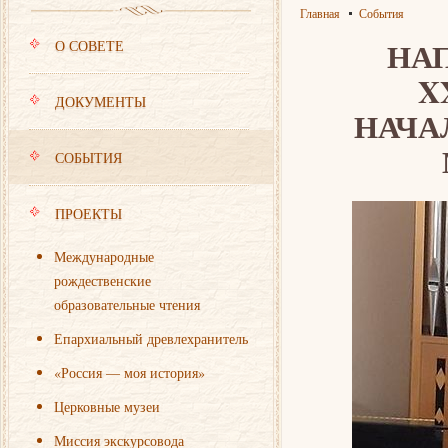
Главная
События
НАП
О СОВЕТЕ
X
ДОКУМЕНТЫ
НАЧА
СОБЫТИЯ
ПРОЕКТЫ
Международные
рождественские
образовательные чтения
Епархиальный древлехранитель
«Россия — моя история»
Церковные музеи
Миссия экскурсовода