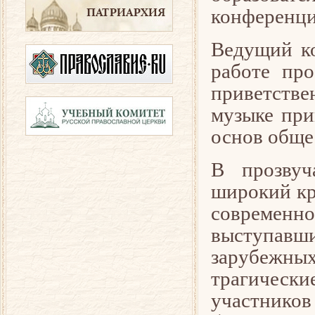
конференци
Ведущий ко
работе про
приветстве
музыке при
основ общес
В прозвуч
широкий кр
современно
выступавш
зарубежных
трагически
участнико