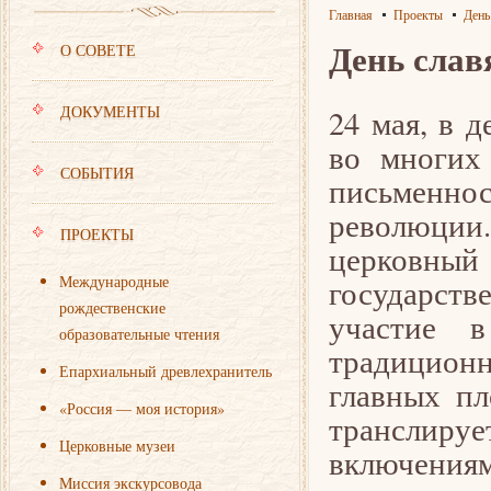
Главная
Проекты
День
День слав
О СОВЕТЕ
ДОКУМЕНТЫ
24 мая, в 
во многих 
СОБЫТИЯ
письменнос
революции
ПРОЕКТЫ
церковный 
Международные
государств
рождественские
участие в
образовательные чтения
традиционн
Епархиальный древлехранитель
главных пл
«Россия — моя история»
транслиру
Церковные музеи
включениям
Миссия экскурсовода