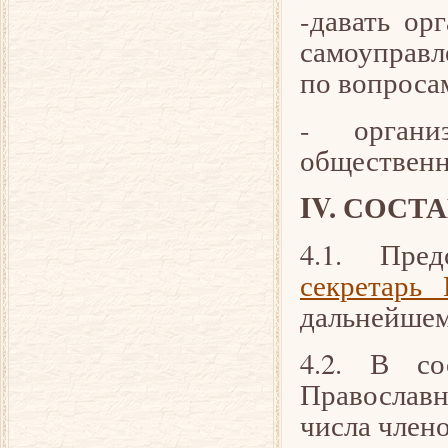
-давать ор
самоуправл
по вопроса
- органи
общественн
IV. СОС
4.1. Пре
секретарь
дальнейшем
4.2. В со
Православн
числа члено