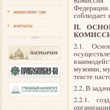
Комиссия
Федерации
МОНИТОРИНГ СМИ
соблюдает з
II. ОСН
КОНТАКТЫ
КОМИСС
2.1. Осно
осуществл
взаимодей
музеями, м
тексте нас
2.2. В зада
2.2.1. со
организац