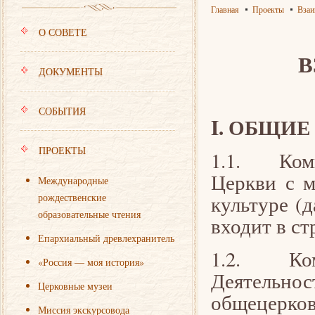
Главная
Проекты
Взаи
О СОВЕТЕ
В
ДОКУМЕНТЫ
СОБЫТИЯ
I. ОБЩИ
ПРОЕКТЫ
1.1. Коми
Церкви с 
Международные
рождественские
культуре (
образовательные чтения
входит в ст
Епархиальный древлехранитель
1.2. Коми
«Россия — моя история»
Деятельно
Церковные музеи
общецерков
Миссия экскурсовода