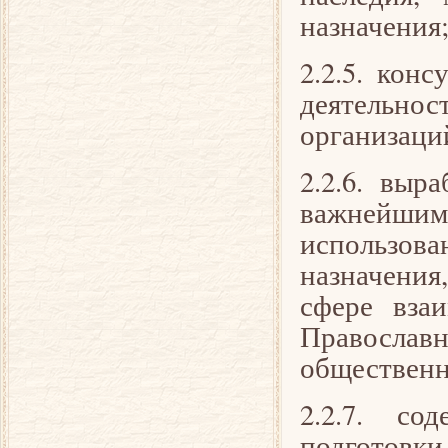
назначения
2.2.5. кон
деятельно
организаци
2.2.6. выр
важнейши
использова
назначения
сфере вза
Правосла
обществен
2.2.7. со
подготовк