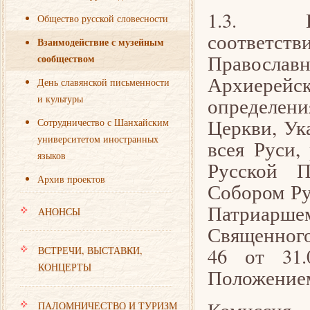
1.3. Ком
Общество русской словесности
соответств
Взаимодействие с музейным
Правосла
сообществом
Архиерейс
День славянской письменности
и культуры
определен
Церкви, Ук
Сотрудничество с Шанхайским
университетом иностранных
всея Руси,
языков
Русской П
Архив проектов
Собором Ру
Патриарше
АНОНСЫ
Священного
46 от 31.
ВСТРЕЧИ, ВЫСТАВКИ,
КОНЦЕРТЫ
Положение
ПАЛОМНИЧЕСТВО И ТУРИЗМ