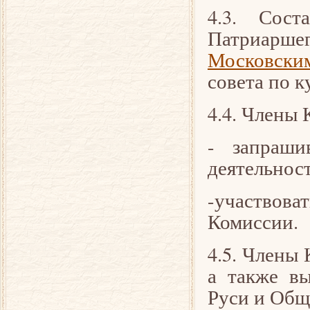
4.3. Сос
Патриаршег
Московски
совета по к
4.4. Члены
- запраши
деятельнос
-участвова
Комиссии.
4.5. Члены
а также в
Руси и Общ