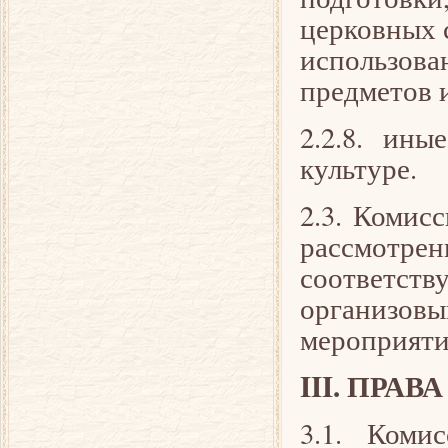
церковных 
использов
предметов 
2.2.8. ин
культуре.
2.3. Комис
рассмот
соответст
организов
мероприяти
III. ПРА
3.1. Коми