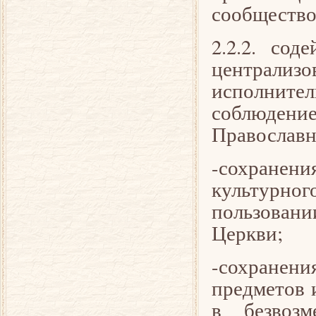
сообщество
2.2.2. со
централи
исполните
соблюден
Православн
-сохранен
культурно
пользовани
Церкви;
-сохранен
предметов 
в безвозм