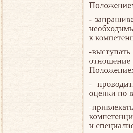
Положением
- запрашив
необходимы
к компетен
-выступат
отношени
Положением
- проводит
оценки по 
-привлека
компетенци
и специали