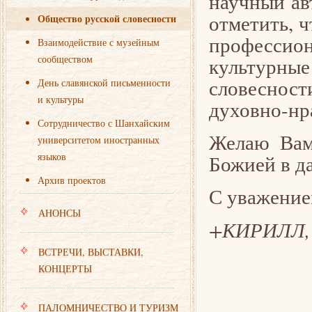
научный ав
отметить, 
Общество русской словесности
профессио
Взаимодействие с музейным
сообществом
культурны
словесно
День славянской письменности
и культуры
духовно-нр
Сотрудничество с Шанхайским
Желаю Вам
университетом иностранных
языков
Божией в д
Архив проектов
С уважени
АНОНСЫ
+КИРИЛЛ,
ВСТРЕЧИ, ВЫСТАВКИ,
КОНЦЕРТЫ
ПАЛОМНИЧЕСТВО И ТУРИЗМ