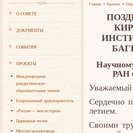
Главная
Проекты
Обще
ПОЗД
О СОВЕТЕ
КИ
ДОКУМЕНТЫ
ИНСТИ
БАГ
СОБЫТИЯ
Научному
ПРОЕКТЫ
РАН 
Международные
рождественские
Уважаемый 
образовательные чтения
Сердечно п
Епархиальный древлехранитель
летием.
«Россия — моя история»
Церковные музеи
Своими тр
Миссия экскурсовода