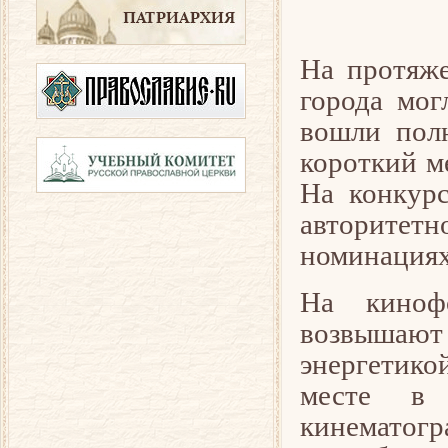
На протяже
города мог
вошли пол
короткий м
На конкурс
авторитет
номинациях
На киноф
возвышаю
энергетико
месте в
кинематог