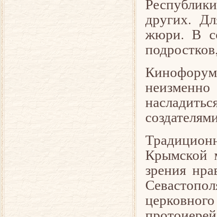
Республик
других. Д
жюри. В с
подростков
Кинофорум
неизменно 
насладить
создателям
Традицион
Крымской 
зрения нра
Севастопол
церковно
протоиерей