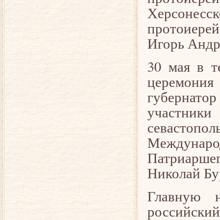
Херсонесс
протоиерей
Игорь Андр
30 мая в т
церемония 
губернато
участники
севастопо
Междунар
Патриарше
Николай Бу
Главную н
российски