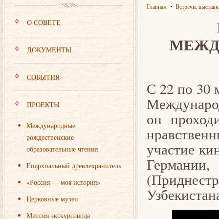
Главная
Встречи, выставк
О СОВЕТЕ
МЕЖД
ДОКУМЕНТЫ
СОБЫТИЯ
С 22 по 30
Международ
ПРОЕКТЫ
он проход
Международные
нравственн
рождественские
участие ки
образовательные чтения
Германи
Епархиальный древлехранитель
(Приднест
«Россия — моя история»
Узбекистан
Церковные музеи
Миссия экскурсовода