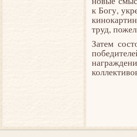
новые смыс
к Богу, укр
кинокарти
труд, пожел
Затем сост
победител
награждени
коллективов