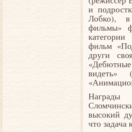
(режиссер 
и подростк
Лобко), в
фильмы» ф
категории
фильм «По
други сво
«Дебютные
видеть» 
«Анимацио
Награды 
Сломчинск
высокий ду
что задача 