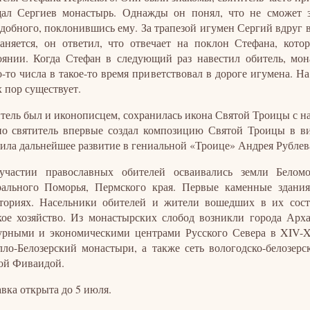
ал Сергиев монастырь. Однажды он понял, что не сможет з
добного, поклонившись ему. За трапезой игумен Сергий вдруг в
аняется, он ответил, что отвечает на поклон Стефана, кот
оянии. Когда Стефан в следующий раз навестил обитель, мон
о-то числа в такое-то время приветствовал в дороге игумена. Н
х пор существует.
тель был и иконописцем, сохранилась икона Святой Троицы с на
о святитель впервые создал композицию Святой Троицы в вид
ила дальнейшее развитие в гениальной «Троице» Андрея Рублев
частии православных обителей осваивались земли Беломор
ального Поморья, Пермского края. Первые каменные здания
ториях. Насельники обителей и жители вошедших в их сост
кое хозяйство. Из монастырских слобод возникли города Ар
урными и экономическими центрами Русского Севера в XIV-
ло-Белозерский монастыри, а также сеть вологодско-белозер
ой Фиваидой.
вка открыта до 5 июля.