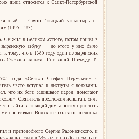
орых ныне относится к Санкт-Петербургской
северный — Свято-Троицкий монастырь на
м (1495-1583).
о. Он жил в Великом Устюге, потом пошел в
л зырянскую азбуку — до этого у них было
, к тому, что в 1380 году один из зырянских
того Стефана написал Епифаний Премудрый,
1905 года «Святой Стефан Пермский» с
тель часто вступал в диспуты с волхвами,
дал, что их боги защищают народ, помогают
иходят». Святитель предложил испытать силу
есте зайти в горящий дом, а потом проплыть
ыми прорубями. Волхв отказался от поединка
тия и преподобного Сергия Радонежского, и
иезжал по делам в Москву и на обратном пути