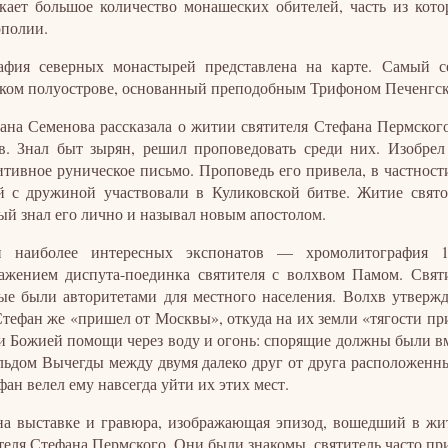
кает большое количество монашеских обителей, часть из кот
полии.
афия северных монастырей представлена на карте. Самый 
ком полуострове, основанный преподобным Трифоном Печенгски
ана Семенова рассказала о житии святителя Стефана Пермског
в. Знал быт зырян, решил проповедовать среди них. Изобре
тивное руническое письмо. Проповедь его привела, в частности
й с дружиной участвовали в Куликовской битве. Житие свя
ый знал его лично и называл новым апостолом.
и наиболее интересных экспонатов — хромолитография 
ажением диспута-поединка святителя с волхвом Памом. Святи
ые были авторитетами для местного населения. Волхв утверж
Стефан же «пришел от Москвы», откуда на их земли «тягости пр
и Божией помощи через воду и огонь: спорящие должны были вм
льдом Вычегды между двумя далеко друг от друга расположенн
фан велел ему навсегда уйти их этих мест.
на выставке и гравюра, изображающая эпизод, вошедший в жи
теля Стефана Пермского. Они были знакомы, святитель часто пр