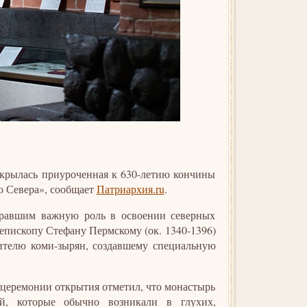
открылась приуроченная к 630-летию кончины
о Севера», сообщает
Патриархия.ru
.
гравшим важную роль в освоении северных
 епископу Стефану Пермскому (ок. 1340-1396)
телю коми-зырян, создавшему специальную
 церемонии открытия отметил, что монастырь
ей, которые обычно возникали в глухих,