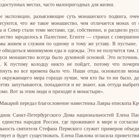
одоступных местах, часто малопригодных для жизни.
е экспозиции, разъясняющие суть монашеского подвига, оч
есуются, что же такое монашество, чем отличается монах от 
а и Север стали теми местами, где, собственно, и расцвело рус
ество зародилось в Палестине, Египте — странах с совершен
мы живем и служим по одному и тому же уставу. В пустыне, 
 обходиться минимумом еды и одежды. Это не получится там, гд
уси монашество всегда было духовной основой. Это источник,
. К пустому колодцу никто не пойдет, потому что почерп
пнуть во все времена было что. Наши отцы, основатели мон
 окружающего мира гораздо лучше, чем кто бы то ни было, да
сетях запутываются, попадаются и не знают, как оттуда выбра
омо. Вот за этим люди и приходят в монастыри».
Макарий передал благословение наместника Лавры епископа Кр
дник Санкт-Петербургского Дома национальностей Елена Па
 единства народов России, где проживают в мире и согласии
льность святителя Стефана Пермского служит примером объеди
твует и будет существовать. Елена Павлова огласила приветств