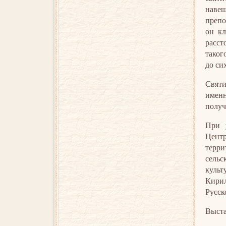
навещ
препо
он кл
расст
таког
до си
Святи
именн
получ
При у
Центр
терри
сельс
культ
Кирил
Русск
Выста