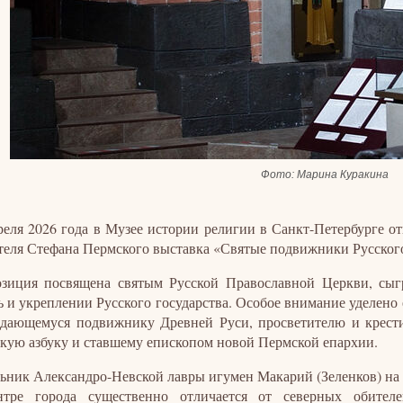
Фото: Марина Куракина
реля 2026 года в Музее истории религии в Санкт-Петербурге 
теля Стефана Пермского выставка «Святые подвижники Русског
зиция посвящена святым Русской Православной Церкви, сы
ь и укреплении Русского государства. Особое внимание уделено
ающемуся подвижнику Древней Руси, просветителю и крести
кую азбуку и ставшему епископом новой Пермской епархии.
ьник Александро-Невской лавры игумен Макарий (Зеленков) на
нтре города существенно отличается от северных обител