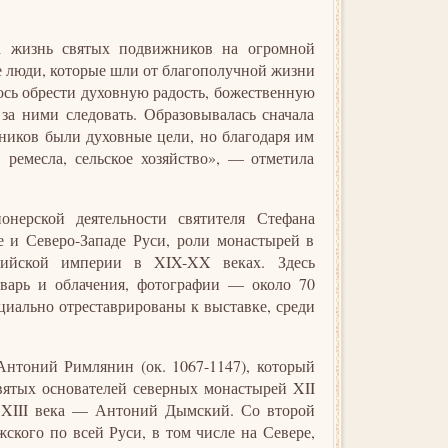
на жизнь святых подвижников на огромной
е люди, которые шли от благополучной жизни
лось обрести духовную радость, божественную
 за ними следовать. Образовывалась сначала
ников были духовные цели, но благодаря им
 ремесла, сельское хозяйство», — отметила
нерской деятельности святителя Стефана
 и Северо-Западе Руси, роли монастырей в
сийской империи в XIX-XX веках. Здесь
тварь и облачения, фотографии — около 70
циально отреставрированы к выставке, среди
нтоний Римлянин (ок. 1067-1147), который
ятых основателей северных монастырей XII
 XIII века — Антоний Дымский. Со второй
кого по всей Руси, в том числе на Севере,