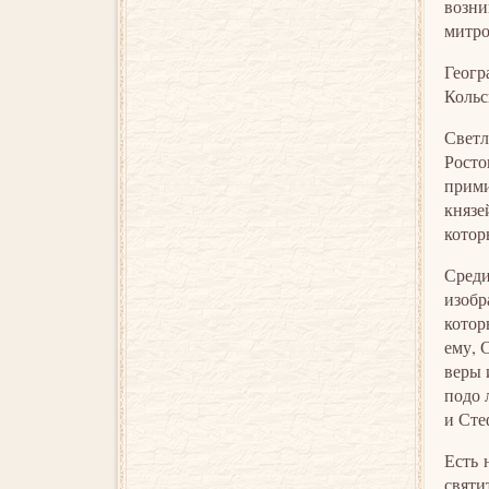
возни
митро
Геогр
Кольс
Светл
Росто
прими
князе
котор
Сред
изобр
котор
ему, 
веры 
подо 
и Сте
Есть 
святи