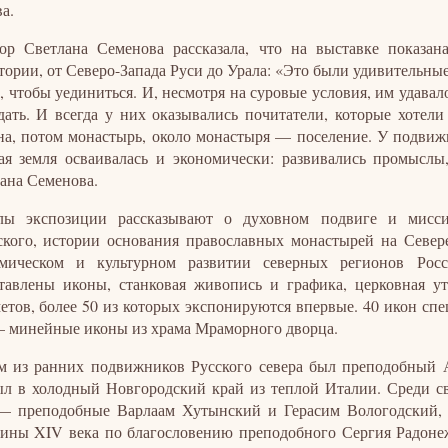
а.
ор Светлана Семенова рассказала, что на выставке показа
тории, от Северо-Запада Руси до Урала: «Это были удивительны
а, чтобы уединиться. И, несмотря на суровые условия, им удава
дать. И всегда у них оказывались почитатели, которые хотели
а, потом монастырь, около монастыря — поселение. У подвиж
ая земля осваивалась и экономически: развивались промыслы,
ана Семенова.
лы экспозиции рассказывают о духовном подвиге и миссио
кого, истории основания православных монастырей на Севере
омическом и культурном развитии северных регионов Рос
тавлены иконы, станковая живопись и графика, церковная у
етов, более 50 из которых экспонируются впервые. 40 икон спе
 минейные иконы из храма Мраморного дворца.
 из ранних подвижников Русского севера был преподобный А
л в холодный Новгородский край из теплой Италии. Среди св
— преподобные Варлаам Хутынский и Герасим Вологодский,
ины XIV века по благословению преподобного Сергия Радонежс