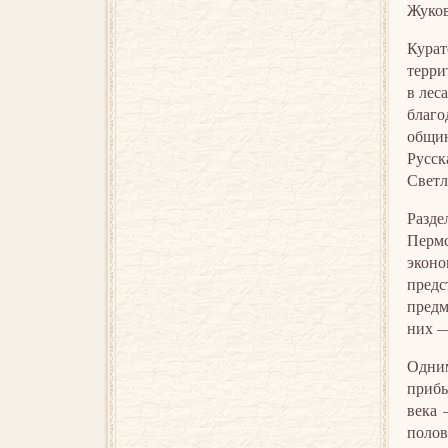
Жуков
Курат
терри
в лес
благо
общин
Русск
Светл
Разде
Пермс
экон
предс
предм
них —
Одним
прибы
века 
полов