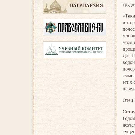
трудн
«Таки
интер
полос
монаш
этом 
проще
Для Р
водой
почер
смысл
этих 
невед
Отец 
Сотру
Годом
деяте
сущес