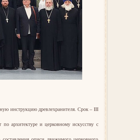
ную инструкцию древлехранителя. Срок – III
т по архитектуре и церковному искусству с
о составления описи движимого церковного