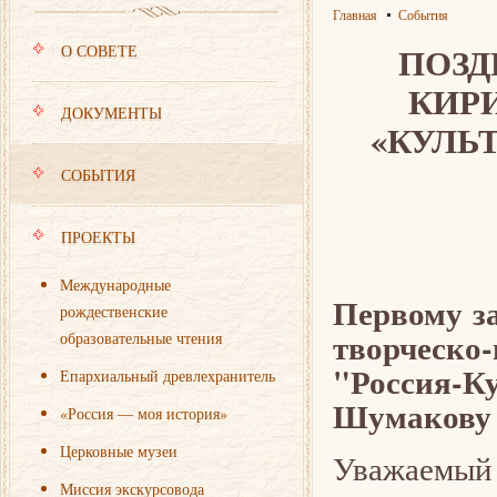
Главная
События
ПОЗД
О СОВЕТЕ
КИР
ДОКУМЕНТЫ
«КУЛЬТ
СОБЫТИЯ
ПРОЕКТЫ
Международные
Первому з
рождественские
творческо
образовательные чтения
"Россия-
Епархиальный древлехранитель
Шумакову
«Россия — моя история»
Церковные музеи
Уважаемый 
Миссия экскурсовода