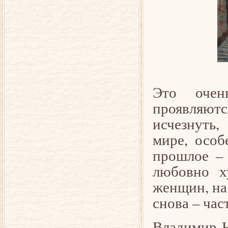
Это очень
проявляют
исчезнуть,
мире, особ
прошлое – 
любовно х
женщин, на 
снова – ча
Владимир Н