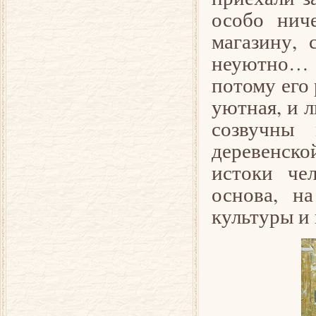
особо нич
магазину, 
неуютно… Н
потому его 
уютная, и 
созвучны 
деревенско
истоки че
основа, н
культуры и 