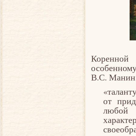
Коренной 
особенному
В.С. Манин
«таланту
от прид
любой 
характ
своеобра