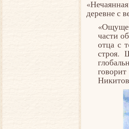
«Нечаянная
деревне с
«Ощущен
части о
отца с т
строя. 
глобаль
говори
Никитов