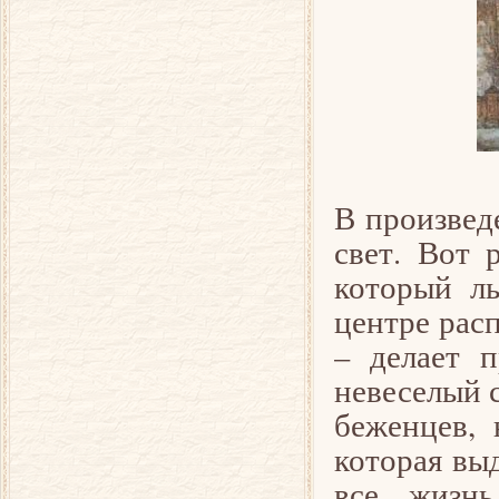
В произвед
свет. Вот 
который ль
центре рас
– делает п
невеселый с
беженцев, 
которая выд
все, жизн