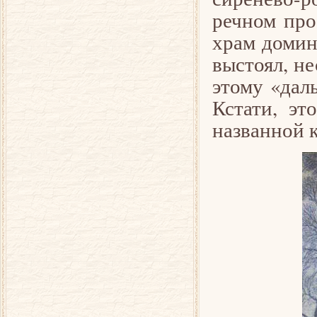
речном про
храм домин
выстоял, не
этому «дал
Кстати, эт
названной 