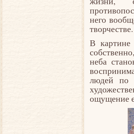
жизни, о
противопост
него вообщ
творчестве.
В картине 
собственно
неба стано
воспринима
людей по 
художеств
ощущение е