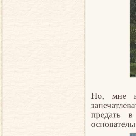
Но, мне к
запечатле
предать в
основательн