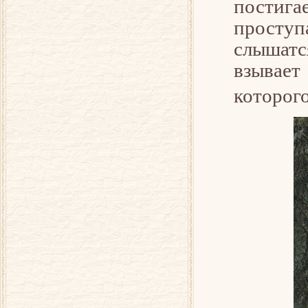
постига
проступ
слышатс
взывает
которог