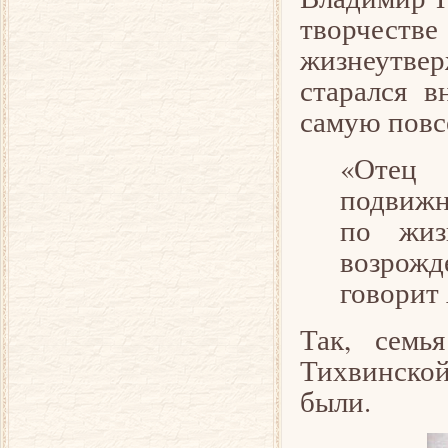
творчеств
жизнеутве
старался в
самую повс
«Оте
подвижн
по жиз
возрожд
говорит 
Так, семь
Тихвинской
были.