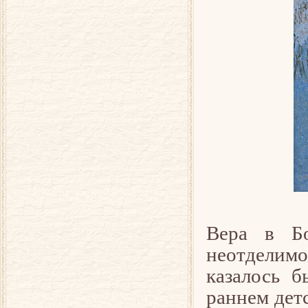
Вера в Бо
неотделимой
казалось б
раннем дет