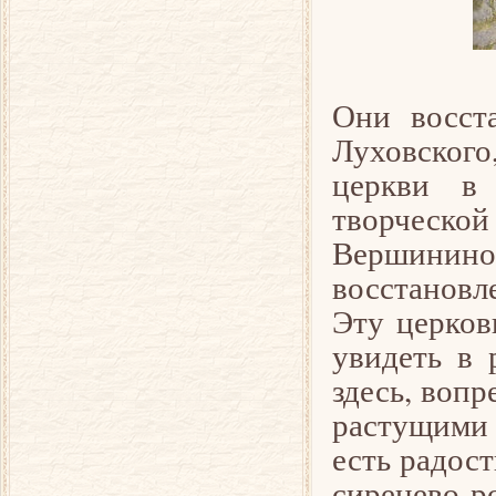
Они восст
Луховского
церкви в 
творческо
Вершинино
восстановл
Эту церков
увидеть в 
здесь, вопр
растущими 
есть радост
сиренево-ро