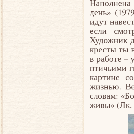
Наполнена 
день» (197
идут навес
если смот
Художник д
кресты ты 
в работе – 
птичьими г
картине со
жизнью. Ве
словам: «Бо
живы» (Лк. 