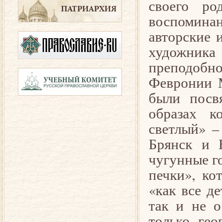
своего ро
воспомина
авторские 
художника
преподобно
Февронии М
были посв
образах к
светлый» –
Брянск и 
чугунные г
печки», ко
«как все де
так и не о
только гео