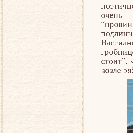
поэтичн
очень 
“пров
подлинн
Вассиан
гробниц
стоит”.
возле ря