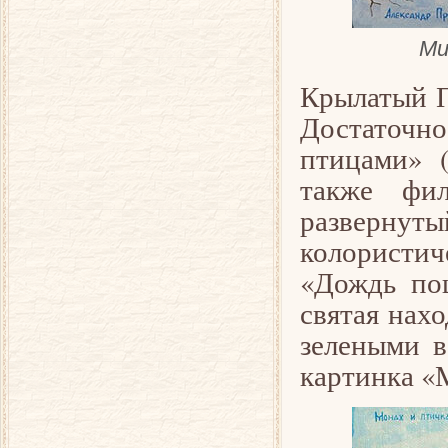
Ми
Крылатый П
Достаточно
птицами» 
также фил
разверну
колористи
«Дождь пош
святая нахо
зелеными в
картинка «