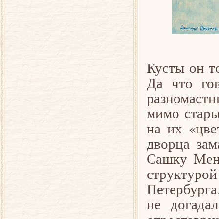
Кусты он т
Да что го
разномастн
мимо стары
на их «цве
дворца зам
Сашку Менш
структуро
Петербурга
не догадал