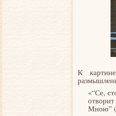
К картин
размышлен
«“Се, с
отворит 
Мною” (О