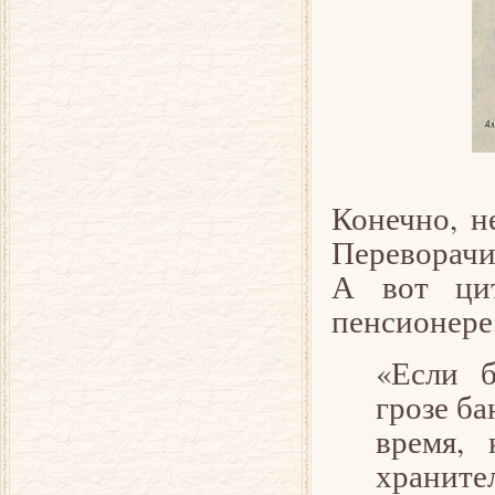
Конечно, н
Переворачи
А вот ци
пенсионере
«Если 
грозе ба
время, 
храните