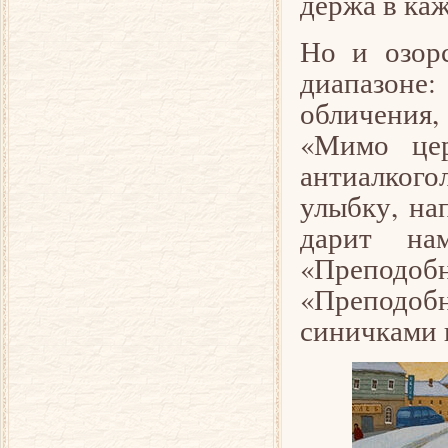
держа в каж
Но и озор
диапазоне
обличения,
«Мимо цер
антиалког
улыбку, на
дарит на
«Преподо
«Преподоб
синичками н