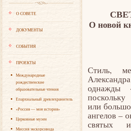
СВЕ
О СОВЕТЕ
О новой к
ДОКУМЕНТЫ
СОБЫТИЯ
ПРОЕКТЫ
Стиль, м
Международные
Александр
рождественские
однажды «
образовательные чтения
поскольку 
Епархиальный древлехранитель
или большо
«Россия — моя история»
ангелов – 
Церковные музеи
святых 
Миссия экскурсовода