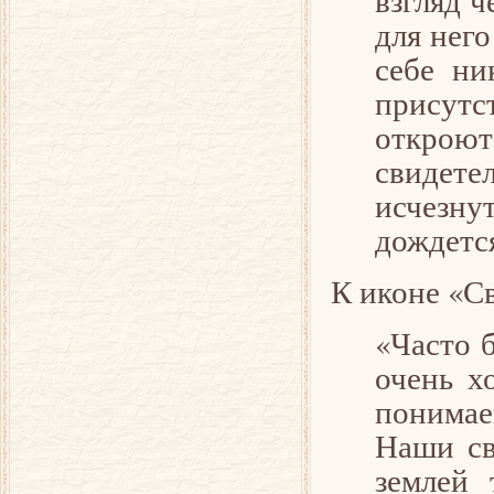
взгляд ч
для него
себе ни
присутс
откроют
свидете
исчезну
дождется
К иконе «С
«Часто б
очень х
понимае
Наши св
землей 