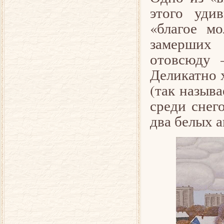
этого уди
«благое м
замерших 
отовсюду 
Деликатно 
(так называ
среди снег
два белых а