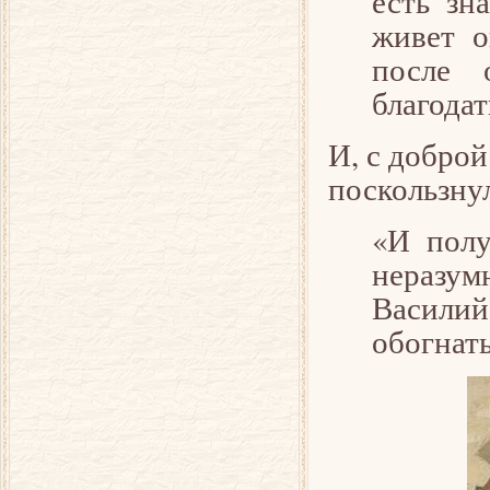
есть зн
живет о
после 
благода
И, с доброй
поскользну
«И полу
неразум
Василий,
обогнать