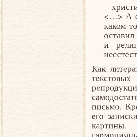
– христ
<…> А е
каком-то
оставил
и рели
неестес
Как литера
текстовы
репродукц
самодостат
письмо. Кр
его записк
картины.
гармоничн