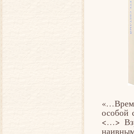
«…Время
особой 
<…> Взр
наивным