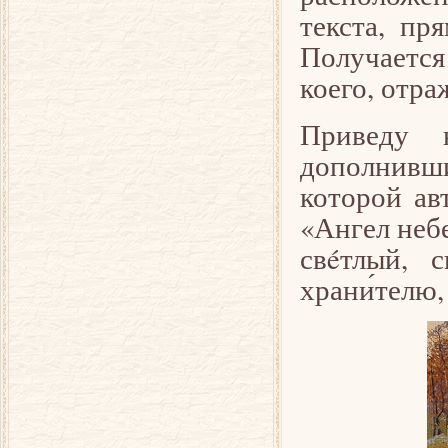
текста, пр
Получается
коего, отра
Приведу 
дополнивши
которой ав
«Ангел неб
свéтлый, 
храни́телю,