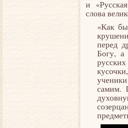
и «Русска
слова вели
«Как бы
крушени
перед д
Богу, а
русски
кусочк
ученики
самим. 
духовн
созерц
предметн