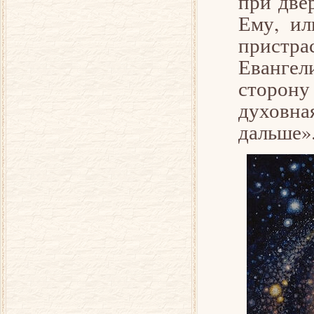
при две
Ему, ил
пристра
Евангели
сторон
духовна
дальше»