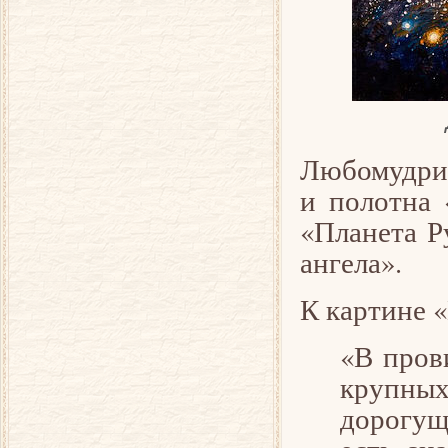
Любомудрие
и полотна 
«Планета Р
ангела».
К картине 
«В прови
крупны
дорогущ