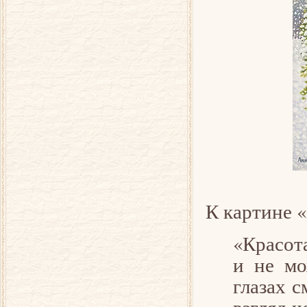
К картине «
«Красот
и не мо
глазах с