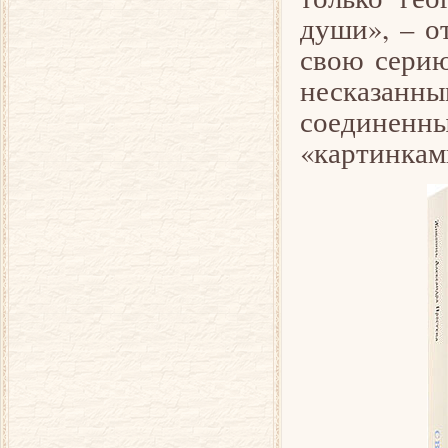
души», – о
свою серию
несказанн
соединенн
«картинкам