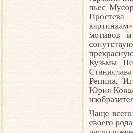
пьес Мусор
Простева
картинкам
мотивов и
сопутству
прекрасну
Кузьмы Пе
Станислав
Репина, Иг
Юрия Ковал
изобразител
Чаще всего
своего рода
расположен