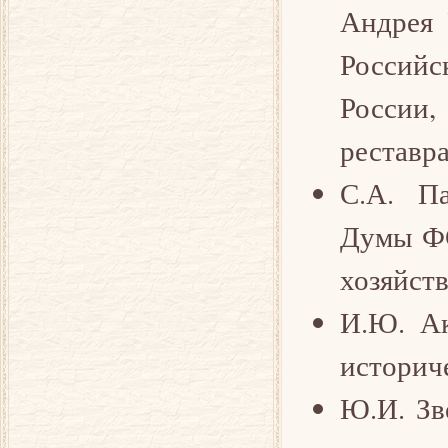
Андрея 
Российс
России,
реставр
С.А. Па
Думы ФС
хозяйств
И.Ю. Ак
историч
Ю.И. Зв