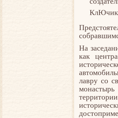
создат
КлЮчик
Предстоят
собравшимс
На заседан
как центра
историчес
автомобил
лавру со с
монастырь
территории
историч
достоприм