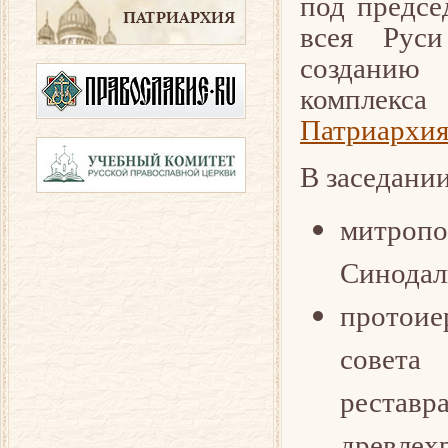
под предсе
всея Руси
созданию 
комплекса
Патриархия
В заседани
митроп
Синодал
протоие
совета
рестав
древлех