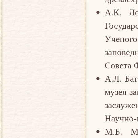
А.К. Ле
Государ
Ученого
запове
Совета 
А.Л. Бат
музея-
заслуж
Научно-
М.Б. М