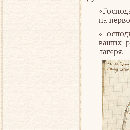
«Господ
на перво
«Господ
ваших р
лагеря.