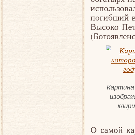
использова
погибший в
Высоко-П
(Богоявлен
Картина 
изображ
клири
О самой ка