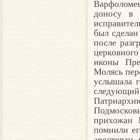
Варфоломее
доносу в 
исправитель
был сделан
после разг
церковног
иконы Пре
Молясь пере
услышала г
следующий
Патриархию
Подмосков
прихожан 
помнили ег
арестован,