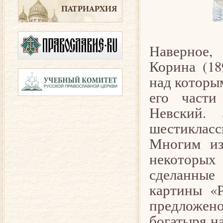
Наверное,
Корина (18
над которы
его части
Невский. 
шестиклас
Многим из
некоторых
сделанные 
картины «Р
предложен
богатыря н