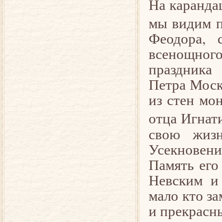
На каранда
мы видим п
Феодора, 
всенощног
праздника 
Петра Моск
из стен мо
отца Игнат
свою жиз
Усекновени
Память его
Невским и
мало кто за
и прекрасны