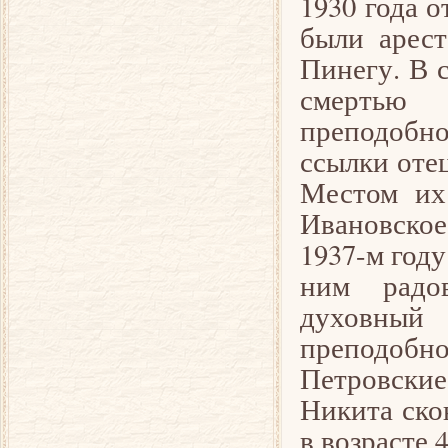
1930 года 
были арест
Пинегу. В 
смерть
преподобно
ссылки оте
Местом их
Ивановско
1937-м год
ним радо
духовный 
преподобн
Петровски
Никита скон
в возрасте 4