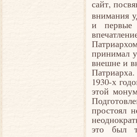
сайт, посв
внимания у
и первые 
впечатлен
Патриархом
принимал у
внешне и в
Патриарха.
1930-х год
этой монум
Подготовл
простоял н
неоднократ
это был т