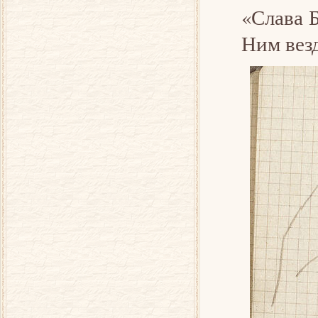
«Слава Б
Ним везд