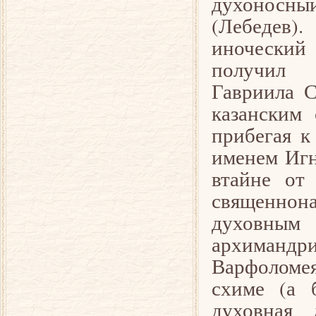
духоносн
(Лебедев)
иноческий
получил
Гавриила С
казанским 
прибегая к
именем Игн
втайне от
священно
духовным
архимандр
Варфоломе
схиме (а б
духовная 