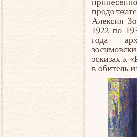
принесенно
продолжат
Алексия Зо
1922 по 19
года – ар
зосимовск
эскизах к 
в обитель и