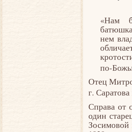
«Нам б
батюшка
нем вла
обличае
кротости
по-Божь
Отец Митро
г. Саратова 
Справа от 
один старе
Зосимовой 