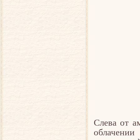
Слева от а
облаче