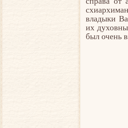
справа от 
схиархима
владыки Ва
их духовны
был очень в