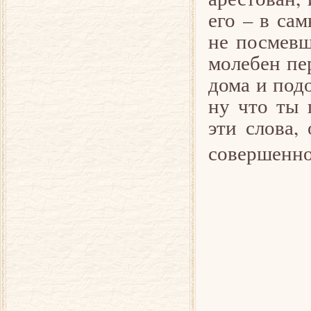
его – в са
не посмевш
молебен пе
дома и подо
ну что ты 
эти слова,
совершенно