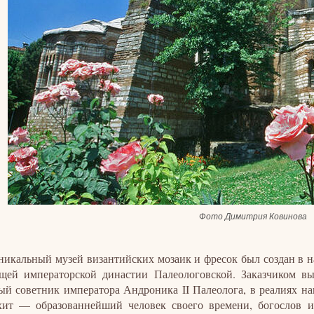
Фото Димитрия Ковинова
никальный музей византийских мозаик и фресок был создан в н
щей императорской династии Палеологовской. Заказчиком в
ый советник императора Андроника II Палеолога, в реалиях н
ит — образованнейший человек своего времени, богослов и