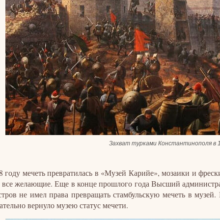
Захват турками Константинополя в 1
8 году мечеть превратилась в «Музей Карийе», мозаики и фреск
 все желающие. Еще в конце прошлого года Высший администра
тров не имел права превращать стамбульскую мечеть в музей.
ательно вернуло музею статус мечети.