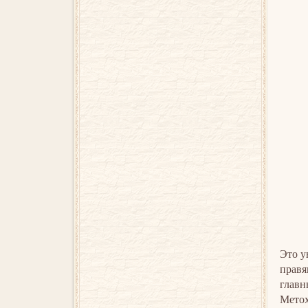
Это у
правя
главн
Метох