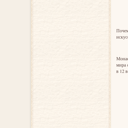
Почем
искус
Монас
мира 
в 12 