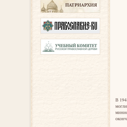
В 194
могли
минис
оконч