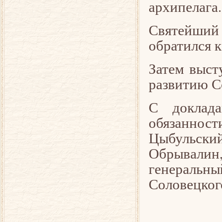
архипелага.
Святейши
обратился 
Затем выст
развитию С
С доклад
обязаннос
Цыбульский
Обрывалин
генеральн
Соловецког