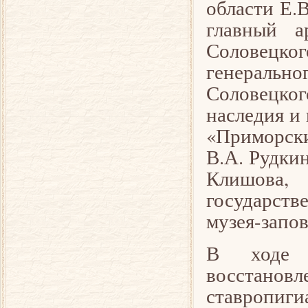
области Е.
главный а
Соловецк
генеральн
Соловецког
наследия и
«Приморск
В.А. Рудки
Клишова, 
государст
музея-запов
В ходе з
восстано
ставропиг