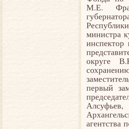
М.Е. Фра
губернатор
Республики
министра к
инспектор 
представит
округе В.
сохранению
заместител
первый за
председат
Алсуфьев
Архангель
агентства 