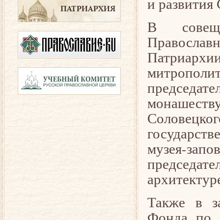
и развития
В совеща
Православ
Патриарх
митрополи
председа
монашеств
Соловец
государст
музея-за
председате
архитектур
Также в з
Фонда по 