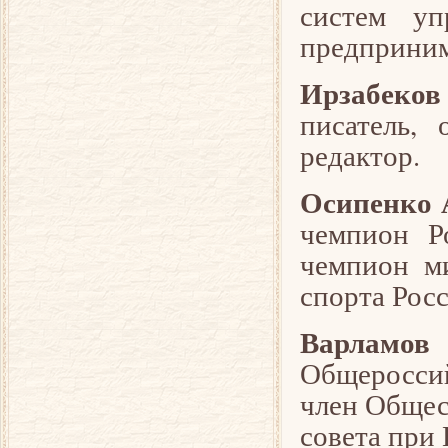
систем уп
предприним
Ирзабеко
писатель, 
редактор.
Осипенко 
чемпион Р
чемпион ми
спорта Росс
Варламов 
Общеросси
член Общес
совета при