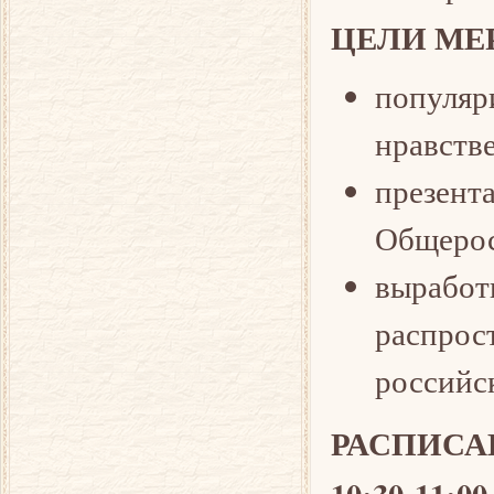
ЦЕЛИ МЕ
популя
нравств
презент
Общерос
вырабо
распрос
российс
РАСПИСА