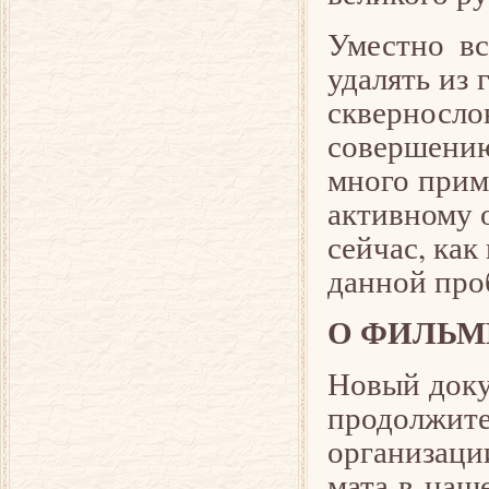
Уместно вс
удалять из 
скверносл
совершению
много прим
активному 
сейчас, как
данной про
О ФИЛЬМ
Новый доку
продолжите
организац
мата в наш