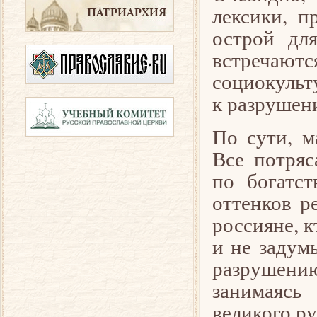
лексики, п
острой дл
встречаю
социокульт
к разрушен
По сути, м
Все потряс
по богатст
оттенков р
россияне, к
и не задум
разрушению
занимаясь
великого ру